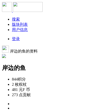
搜索
版块列表
用户信息
登录
岸边的鱼的资料
岸边的鱼
844
积分
2 枚
权杖
481 元
F 币
273 点
贡献